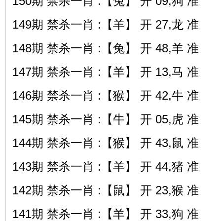
150期 禁杀一肖 :【兔】 开 09,狗 准
149期 禁杀一肖 :【羊】 开 27,龙 准
148期 禁杀一肖 :【兔】 开 48,羊 准
147期 禁杀一肖 :【羊】 开 13,马 准
146期 禁杀一肖 :【猴】 开 42,牛 准
145期 禁杀一肖 :【牛】 开 05,虎 准
144期 禁杀一肖 :【猴】 开 43,鼠 准
143期 禁杀一肖 :【羊】 开 44,猪 准
142期 禁杀一肖 :【鼠】 开 23,猴 准
141期 禁杀一肖 :【羊】 开 33,狗 准