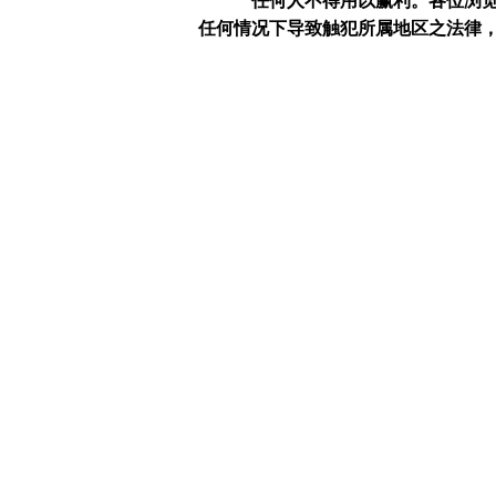
任何人不得用以赢利。
各位浏
任何情况下导致触犯所属地区之法律