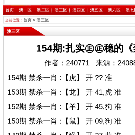
首页
澳一区
澳二区
澳三区
澳四区
澳五区
澳六区
澳七
首页
>
澳三区
当前位置：
澳三区
154期:扎实㊣㊣稳的
作者：240771 来源：240
154期 禁杀一肖 :【虎】 开 ?? 准
153期 禁杀一肖 :【龙】 开 41,虎 准
152期 禁杀一肖 :【羊】 开 45,狗 准
150期 禁杀一肖 :【鼠】 开 09,狗 准