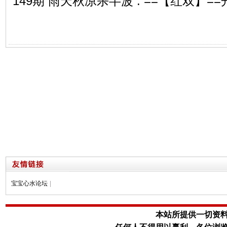
149期 雨天秋凉杀半波 : ==【红双】==开
宝宝心水论坛
|
本站所提供一切资