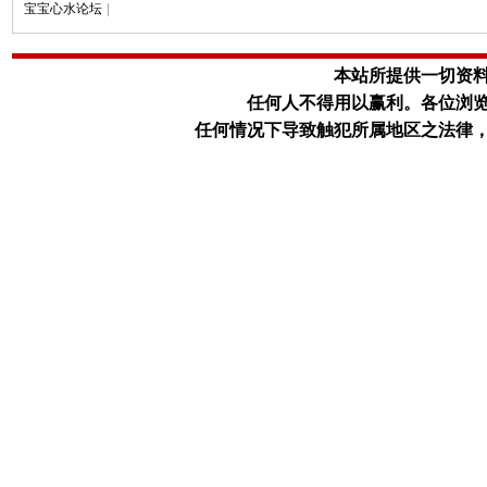
宝宝心水论坛
|
本站所提供一切资
任何人不得用以赢利。
各位浏
任何情况下导致触犯所属地区之法律