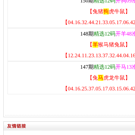
150期
精选12码
开狗09
【兔猪
狗
虎牛鼠】
【04.16.32.44.21.33.05.17.06.4
148期
精选12码
开羊48
【
羊
猴马猪兔鼠】
【12.24.11.23.13.37.32.44.04.1
147期
精选12码
开马13
【兔
马
虎龙牛鼠】
【04.16.25.37.05.17.03.15.06.4