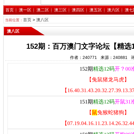
首页
澳一区
澳二区
澳三区
澳四区
澳五区
澳六区
澳七
首页
>
澳八区
当前位置：
澳八区
152期：百万澳门文字论坛【精选
作者：240771 来源：240881 
152期
精选12码
开？00
【兔鼠猪龙马虎】
【16.40.31.43.20.32.27.39.13.3
151期
精选12码
开鼠31
【
鼠
兔猴蛇猪狗】
【07.19.04.16.11.23.14.26.32.4